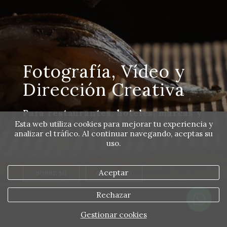
Fotografía, Vídeo y
Dirección Creativa
Para restaurantes, hoteles, marcas y
eventos
Esta web utiliza cookies para mejorar tu experiencia y
analizar el tráfico. Al continuar navegando, aceptas su
uso.
Aceptar
SOBRE MI
CONTACTO
Rechazar
Gestionar cookies