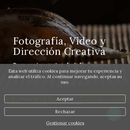
Fotografía, Vídeo y
Dirección Creativa
Para restaurantes, hoteles, marcas y
eventos
Esta web utiliza cookies para mejorar tu experiencia y
analizar el tráfico. Al continuar navegando, aceptas su
uso.
Aceptar
SOBRE MI
CONTACTO
Rechazar
Gestionar cookies